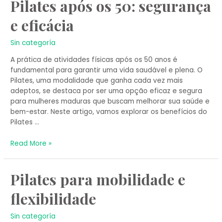
Pilates
Pilates após os 50: segurança
após
e eficácia
os
50:
segurança
Sin categoría
e
A prática de atividades físicas após os 50 anos é
eficácia
fundamental para garantir uma vida saudável e plena. O
Pilates, uma modalidade que ganha cada vez mais
adeptos, se destaca por ser uma opção eficaz e segura
para mulheres maduras que buscam melhorar sua saúde e
bem-estar. Neste artigo, vamos explorar os benefícios do
Pilates …
Read More »
Pilates
Pilates para mobilidade e
para
flexibilidade
mobilidade
e
flexibilidade
Sin categoría