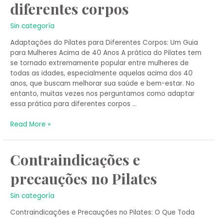
diferentes corpos
Pilates
para
diferentes
Sin categoría
corpos
Adaptações do Pilates para Diferentes Corpos: Um Guia
para Mulheres Acima de 40 Anos A prática do Pilates tem
se tornado extremamente popular entre mulheres de
todas as idades, especialmente aquelas acima dos 40
anos, que buscam melhorar sua saúde e bem-estar. No
entanto, muitas vezes nos perguntamos como adaptar
essa prática para diferentes corpos …
Read More »
Contraindicações
Contraindicações e
e
precauções no Pilates
precauções
no
Pilates
Sin categoría
Contraindicações e Precauções no Pilates: O Que Toda