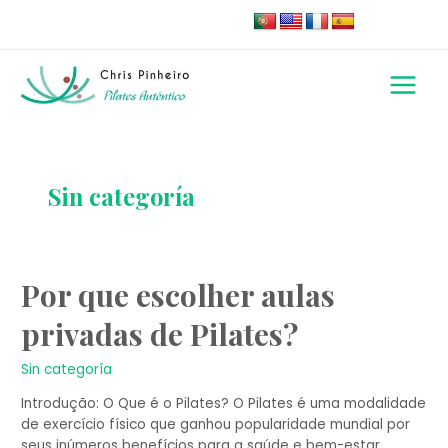
Skip
to
content
Main
Menu
Paginação
dos
conteúdos
Sin categoría
Por
Por que escolher aulas
que
privadas de Pilates?
escolher
aulas
privadas
Sin categoría
de
Introdução: O Que é o Pilates? O Pilates é uma modalidade
Pilates?
de exercício físico que ganhou popularidade mundial por
seus inúmeros benefícios para a saúde e bem-estar.