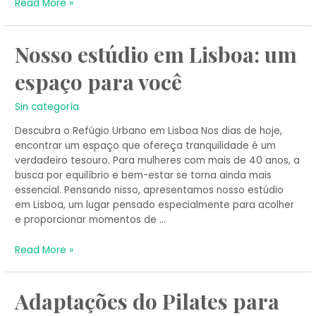
Read More »
Nosso
Nosso estúdio em Lisboa: um
estúdio
espaço para você
em
Lisboa:
um
Sin categoría
espaço
Descubra o Refúgio Urbano em Lisboa Nos dias de hoje,
para
encontrar um espaço que ofereça tranquilidade é um
você
verdadeiro tesouro. Para mulheres com mais de 40 anos, a
busca por equilíbrio e bem-estar se torna ainda mais
essencial. Pensando nisso, apresentamos nosso estúdio
em Lisboa, um lugar pensado especialmente para acolher
e proporcionar momentos de …
Read More »
Adaptações
Adaptações do Pilates para
do