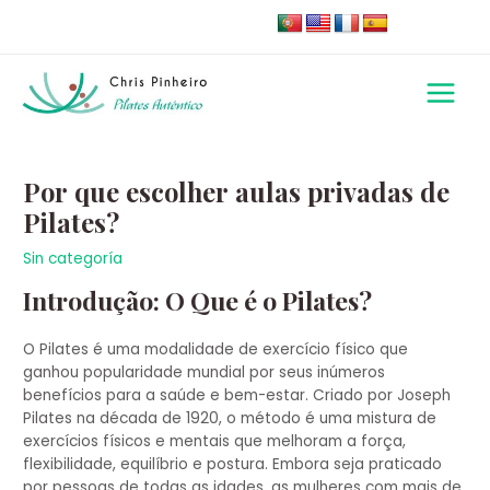
Skip
to
content
Main
Menu
Navegação
de
Por que escolher aulas privadas de
artigos
Pilates?
Sin categoría
Introdução: O Que é o Pilates?
O Pilates é uma modalidade de exercício físico que
ganhou popularidade mundial por seus inúmeros
benefícios para a saúde e bem-estar. Criado por Joseph
Pilates na década de 1920, o método é uma mistura de
exercícios físicos e mentais que melhoram a força,
flexibilidade, equilíbrio e postura. Embora seja praticado
por pessoas de todas as idades, as mulheres com mais de