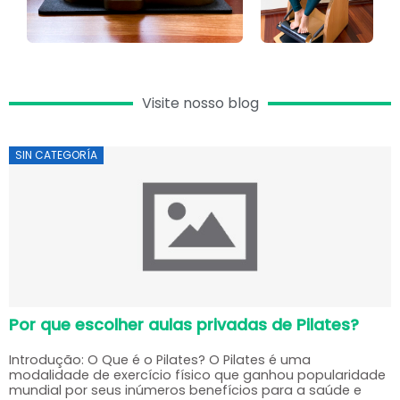
Visite nosso blog
SIN CATEGORÍA
?
Conheça nossos aparelhos clássicos
Conheça Nossos Aparelhos Clássicos: O Caminho pa
idade
Saúde e Bem-Estar Após os 40 Anos Manter a saúde
e
física e mental é essencial em todas as fases da vid