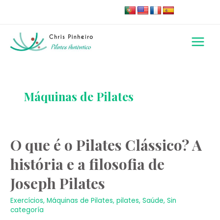
Skip
to
content
Main
Menu
Máquinas de Pilates
O
O que é o Pilates Clássico? A
que
história e a filosofia de
é
o
Joseph Pilates
Pilates
Clássico?
Exercícios
,
Máquinas de Pilates
,
pilates
,
Saúde
,
Sin
A
categoría
história